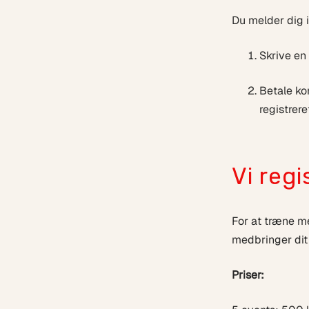
Du melder dig 
Skrive en 
Betale ko
registrer
Vi regi
For at træne me
medbringer dit k
Priser: