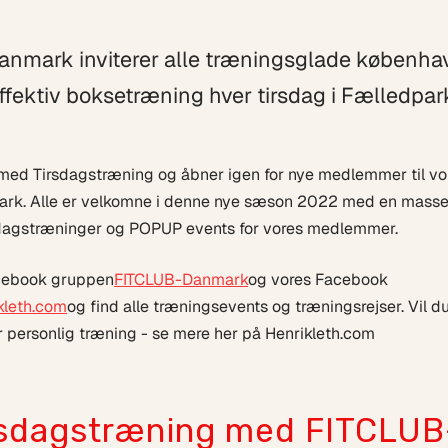
nmark inviterer alle træningsglade københ
 effektiv boksetræning hver tirsdag i Fælledpar
n med Tirsdagstræning og åbner igen for nye medlemmer til vo
k. Alle er velkomne i denne nye sæson 2022 med en masse 
dagstræninger og POPUP events for vores medlemmer.
acebook gruppen
FITCLUB-Danmark
og vores Facebook
kleth.com
og find alle træningsevents og træningsrejser. Vil d
r personlig træning - se mere her på Henrikleth.com
sdagstræning med FITCLUB