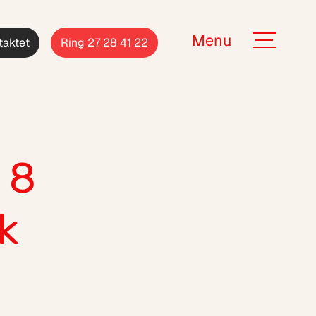
Menu
taktet
Ring 27 28 41 22
 8
k