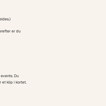
eldes.)
refter er du
0 events. Du
et klip i kortet.