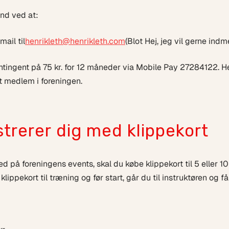
ind ved at:
mail til
henrikleth@henrikleth.com
(Blot Hej, jeg vil gerne indm
ntingent på 75 kr. for 12 måneder via Mobile Pay 27284122. He
et medlem i foreningen.
strerer dig med klippekort
d på foreningens events, skal du købe klippekort til 5 eller 1
lippekort til træning og før start, går du til instruktøren og får 