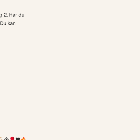
g 2. Har du
 Du kan
🏼☀️🥊❤️🔥