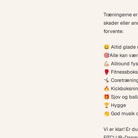
Træningerne er 
skader eller an
forvente:
😀 Altid glade
🎯Alle kan vær
💪🏼 Allround f
🥊 Fitnessboks
🤸🏿 Coretrænin
🔥 Kickboksnin
🎁 Sjov og bal
🏆 Hygge
👏 God musik 
Vi er klar! Er d
FITCLUB-Danmar