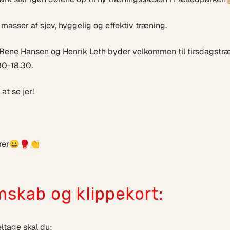
- masser af sjov, hyggelig og effektiv træning.
, Rene Hansen og Henrik Leth byder velkommen til tirsdagst
30-18.30.
 at se jer!
ører😀🥊👏
skab og klippekort:
ltage skal du: