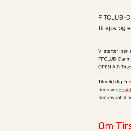
FITCLUB-Da
til sjov og
Vi starter ige
FITCLUB-Danmar
OPEN AIR Tirs
Tilmeld dig F
firmaside
Henri
firmaevent elle
Om Tir