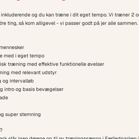
inkluderende og du kan træne i dit eget tempo. Vi træner 2 o
dre ting, så kom alligevel - vi passer godt på jer alle sammen.
 mennesker
e med i eget tempo
ysisk træning med effektive funktionelle øvelser
ning med relevant udstyr
g og intervalløb
g intro og basis bevægelser
lade
og super stemning
u?
k slår igen dørene op til ny træningssæson i Fælledparken