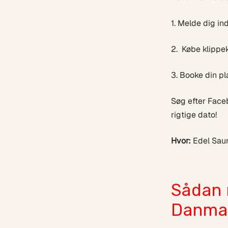
1. Melde dig in
2. Købe klippe
3. Booke din p
Søg efter Fac
rigtige dato!
Hvor:
Edel Saun
Sådan 
Danma