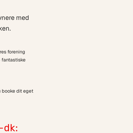
avnere med
ken.
res forening
fantastiske
u booke dit eget
-dk: