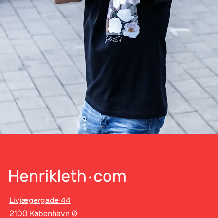
Livjægergade 44
2100 København Ø