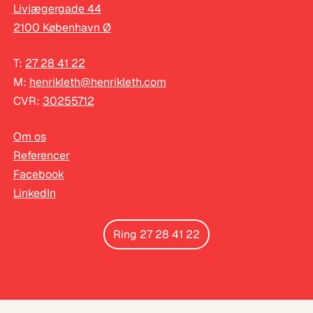
Livjægergade 44
2100 København Ø
T:
27 28 41 22
M:
henrikleth@henrikleth.com
CVR:
30255712
Om os
Referencer
Facebook
LinkedIn
Ring 27 28 41 22