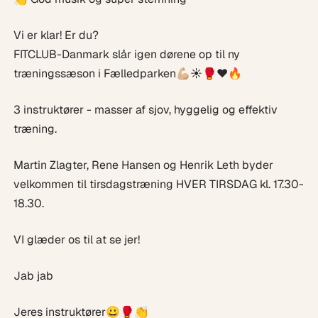
Vi er klar! Er du?
FITCLUB-Danmark slår igen dørene op til ny
træningssæson i Fælledparken💪🏼☀️🥊❤️🔥
3 instruktører - masser af sjov, hyggelig og effektiv
træning.
Martin Zlagter, Rene Hansen og Henrik Leth byder
velkommen til tirsdagstræning HVER TIRSDAG kl. 17.30-
18.30.
VI glæder os til at se jer!
Jab jab
Jeres instruktører😀🥊👏