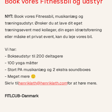
Book vores Fitnessbil og udstyr
NYT:
Book vores Fitnessbil, musikanlæg og
træningsudstyr. Ønsker du at lave dit eget
træningsevent med kolleger, din egen idrætsforening
eller måske et privat event, kan du leje vores bil.
Vi har:
- Bokseudstyr til 200 deltagere
- 100 yoga måtter
- Stort PA musikanlæg og 2 ekstra soundboxes
- Meget mere 🙂
Skriv til
henrikleth@henrikleth.com
for at høre mere.
FITLCUB-Danmark