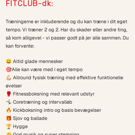
FITCLUB-dk:
Træningerne er inkluderende og du kan træne i dit eget
tempo. Vi træner 2 og 2. Har du skader eller andre ting,
så kom alligevel - vi passer godt på jer alle sammen. Du
kan forvente:
😀 Altid glade mennesker
🎯Alle kan være med i eget tempo
💪🏼 Allround fysisk træning med effektive funktionelle
øvelser
🥊 Fitnessboksning med relevant udstyr
🤸🏿 Coretræning og intervalløb
🔥 Kickboksning intro og basis bevægelser
🎁 Sjov og ballade
🏆 Hygge
👏 God musik og super stemning