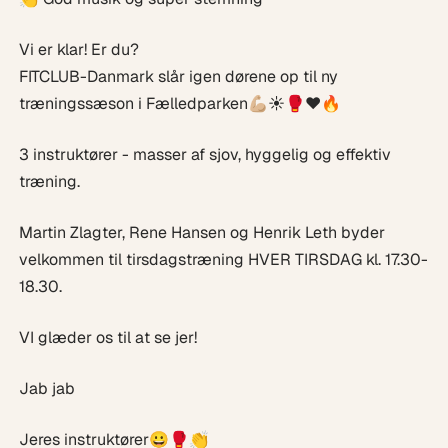
Vi er klar! Er du?
FITCLUB-Danmark slår igen dørene op til ny
træningssæson i Fælledparken💪🏼☀️🥊❤️🔥
3 instruktører - masser af sjov, hyggelig og effektiv
træning.
Martin Zlagter, Rene Hansen og Henrik Leth byder
velkommen til tirsdagstræning HVER TIRSDAG kl. 17.30-
18.30.
VI glæder os til at se jer!
Jab jab
Jeres instruktører😀🥊👏