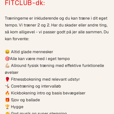
FITCLUB-dk:
Træningerne er inkluderende og du kan træne i dit eget
tempo. Vi træner 2 og 2. Har du skader eller andre ting,
så kom alligevel - vi passer godt på jer alle sammen. Du
kan forvente:
😀 Altid glade mennesker
🎯Alle kan være med i eget tempo
💪🏼 Allround fysisk træning med effektive funktionelle
øvelser
🥊 Fitnessboksning med relevant udstyr
🤸🏿 Coretræning og intervalløb
🔥 Kickboksning intro og basis bevægelser
🎁 Sjov og ballade
🏆 Hygge
👏 God musik og super stemning