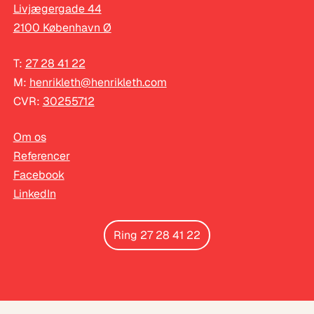
Livjægergade 44
2100 København Ø
T:
27 28 41 22
M:
henrikleth@henrikleth.com
CVR:
30255712
Om os
Referencer
Facebook
LinkedIn
Ring 27 28 41 22