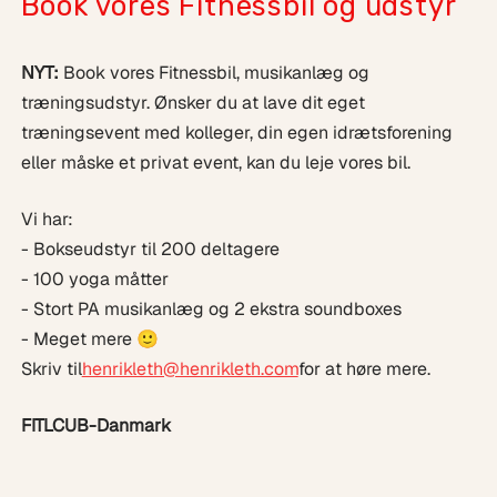
Book vores Fitnessbil og udstyr
NYT:
Book vores Fitnessbil, musikanlæg og
træningsudstyr. Ønsker du at lave dit eget
træningsevent med kolleger, din egen idrætsforening
eller måske et privat event, kan du leje vores bil.
Vi har:
- Bokseudstyr til 200 deltagere
- 100 yoga måtter
- Stort PA musikanlæg og 2 ekstra soundboxes
- Meget mere 🙂
Skriv til
henrikleth@henrikleth.com
for at høre mere.
FITLCUB-Danmark