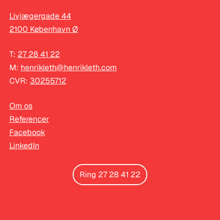
Livjægergade 44
2100 København Ø
T:
27 28 41 22
M:
henrikleth@henrikleth.com
CVR:
30255712
Om os
Referencer
Facebook
LinkedIn
Ring 27 28 41 22